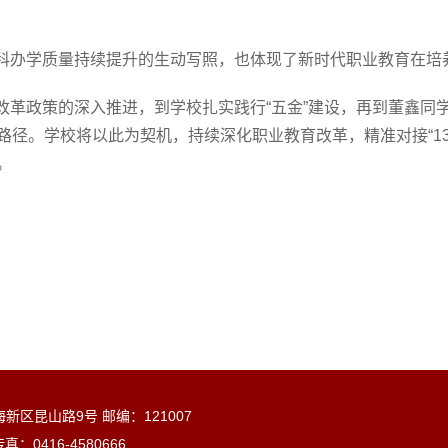
科办学质量持续提升的生动写照，也体现了新时代职业教育在培
革政策的深入推进，到学校扎实践行“五金”建设，再到董鑫同学
径。学校将以此为契机，持续深化职业教育改革，精准对接“136
。
海新区昆山路
9
号
邮编：
121007
传真：
0416-4580666