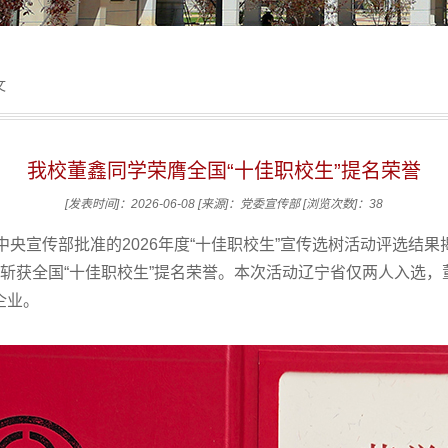
文
我校董鑫同学荣膺全国“十佳职校生”提名荣誉
[发表时间]：2026-06-08
[来源]：党委宣传部
[浏览次数]：
38
央宣传部批准的2026年度“十佳职校生”宣传选树活动评选结
功斩获全国“十佳职校生”提名荣誉。本次活动辽宁省仅两人入选
企业。