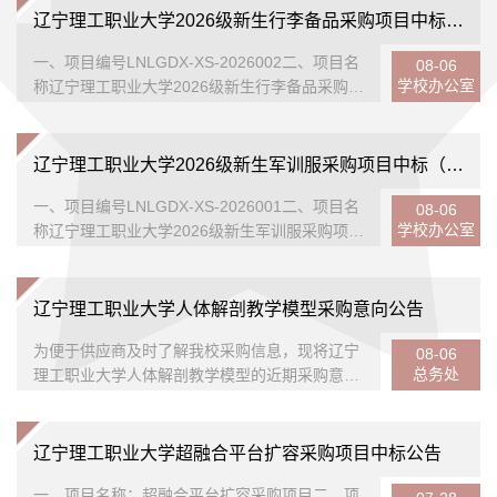
学校发展需要，现面向社会进行公开招聘。一、
辽宁理工职业大学2026级新生行李备品采购项目中标（成交）结果公告
招聘岗位及要求见附件二、其他应聘条件1.思想
一、项目编号LNLGDX-XS-2026002二、项目名
政治素质高，遵纪守法，热爱党的教育事业，具
08-06
学校办公室
称辽宁理工职业大学2026级新生行李备品采购项
有高度的责任心、进取心及良好的职业道德素养
目三、中标（成交）信息名称：辽宁理工职业大
和团队协作精神；2.具有扎实的专业理论知识和
学2026级新生行李备品采购项目供应商名称：朝
创新能力，具备较强的...
阳北大棉制品有限公司供应商地址：辽宁省朝阳
辽宁理工职业大学2026级新生军训服采购项目中标（成交）结果公告
市朝阳县柳城街道腰面营子村中标（成交）金
一、项目编号LNLGDX-XS-2026001二、项目名
额：蓝格：470.00元/套粉色：545.00元/套四、
08-06
学校办公室
称辽宁理工职业大学2026级新生军训服采购项目
主要标的信息名称：辽宁理工职业大学2026级新
三、中标（成交）信息名称：辽宁理工职业大学
生行李备品采购项目货物类品牌：北达名称、数
2026级新生军训服采购项目供应商名称：太和区
量、规格等技术参数：见附...
北阳服装销售中心供应商地址：辽宁省锦州市太
辽宁理工职业大学人体解剖教学模型采购意向公告
和区重型里6-58号中标（成交）金额：115元/套
为便于供应商及时了解我校采购信息，现将辽宁
四、主要标的信息名称：2026级新生军训服（上
08-06
总务处
理工职业大学人体解剖教学模型的近期采购意向
衣，裤子，帽子，体能衫）数量：以新生实际发
公示如下：序号设备名称数量主要功能和技术要
放数量为准五、评审专家名单赵宏坤、刘世军、
求1骨学模型6套1.包含：（1）高仿真散骨模型
孟贵六、代理服务收费标...
（2）彩色颅骨模型（3）婴幼儿颅骨模型（4）
辽宁理工职业大学超融合平台扩容采购项目中标公告
下颌骨模型（5）寰椎-枢椎带枕骨模型（6）男
一、项目名称：超融合平台扩容采购项目二、项