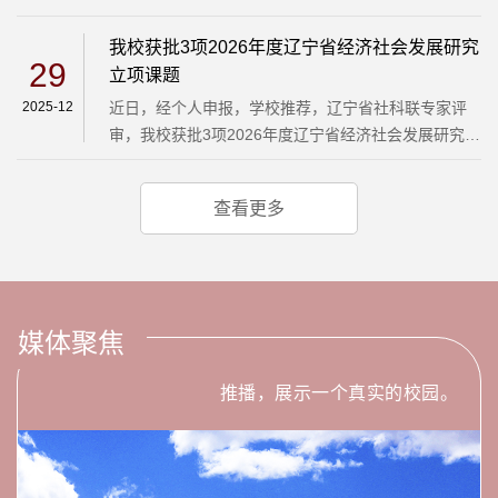
业发展的研究产业研究课题刘树娟数字商务学院孙霞
会教科研规划立项项目，具体名单如下：序号项目类
克、金辉、邸彦彪、吕银、王静、徐
别项目名称主持人所属部门参与人1科研课题职业本科
我校获批3项2026年度辽宁省经济社会发展研究
29
学生职业能力评价体系创建研究单艺斌健康文旅学院
立项课题
崔莉芳 金妮 于佳慧 金姬 孙丽杰2教研课题基于机器人
2025-12
近日，经个人申报，学校推荐，辽宁省社科联专家评
+应用场景教学方法改革与研究谷兴文智能制造学院孙
审，我校获批3项2026年度辽宁省经济社会发展研究课
丽杰 逄凌滨 石岩 李维武 赵阿迪 安佳宝 夏梦迪3教研
题，具体名单如下：​序号课题名称课题类别主持人所
课题人工智能赋能跨...
属部门课题组成员1锦州市海洋经济高质量发展陆海统
查看更多
筹治理体系研究一般课题张爽数字商务学院王佳、李
冠楠、吴景泰、刘亮、王静、吕银、牛海滨、蔡雪原2
辽宁红山文化的数字化与国际传播研究一般课题姜欢
基础教研部杨志、马志慧、李璐、王巍、郑东裕、王
鹤、刘晴、张静3辽宁数字...
媒体聚焦
推播，展示一个真实的校园。