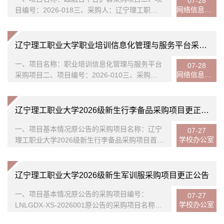
性骨盆模型（7）女性骨盆模型2.材质：环保
07-28
网络信息中心
目编号：2026-018三、采购人：辽宁理工职业
PVC2骨连接模型6套1.包含：（1）上肢骨及上
大学四、采购方式：公开招投标五、采购内容：
肢带骨模型（2）下肢骨及下肢带骨模型（3）骨
超融合平台扩容六、开标日期：2026年7月24日
的构造放大模型（4）肩关节模...
七、中标单位：天津市教诚科技有限公
辽宁理工职业大学职业培训信息化管理与服务平台采购项目中标公告
一、项目名称：职业培训信息化管理与服务平台
07-28
网络信息中心
采购项目二、项目编号：2026-010三、采购
人：辽宁理工职业大学四、采购方式：公开招投
标五、采购内容：职业培训信息化管理与服务平
台六、开标日期：2026年7月24日七、中标单
辽宁理工职业大学2026级新生行李备品采购项目更正公告
位：辽宁人人畅享科技有限公
一、项目基本情况原公告的采购项目名称：辽宁
07-27
学校办公室
理工职业大学2026级新生行李备品采购项目首次
公告日期：2026-07-08二、更正信息响应文件提
交及开启时间：2026年7月29日10点30分（北京
时间）更改为2026年8月6日10点30分（北京时
辽宁理工职业大学2026级新生军训服采购项目更正公告
间）更正日期：2026年07月27日三、其他补充
一、项目基本情况原公告的采购项目编号：
事宜无四、凡对本次公告内容提出询问，请按以
07-27
学校办公室
LNLGDX-XS-2026001原公告的采购项目名称：
下方式联系采购人信息名 称：辽宁理工职业大学
辽宁理工职业大学2026级新生军训服采购项目首
地 址：辽宁省锦州市滨海新区昆山路九号联系方