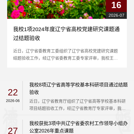
16
2026-07
我校1项2024年度辽宁省高校党建研究课题通
过结题验收
近日，辽宁省委教育工委组织了辽宁省高校党建研究课题
结题验收工作，经辽宁省委教育工委专家评审，我校王玉
娥老师主持的《构建高校“党建+思政”一体协同育人体系研
究》课题通过了辽宁省高校党建研究课题结题验收
我校8项辽宁省高等学校基本科研项目通过结题
22
验收
2026-06
近日，辽宁省教育厅组织了辽宁省高等学校基本科研
项目结题验收工作，经辽宁省教育厅专家评审，我校
的8个项目通过了结题验收。具体名单如下：辽宁省高
等学校基本科研项目结题名单序号项目编号项目名称
我校获批3项中共辽宁省委农村工作领导小组办
27
负责人参与人所属部门1JYTMS20230976基于PLC工
公室2026年重点课题