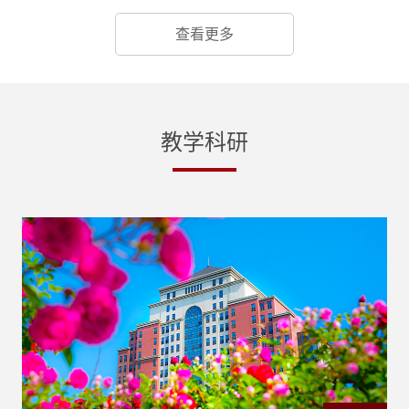
次公告日期：2026-07-08二、更正信息响应文件
式：0416-437066
提交及开启时间：2026年7月29日9点00分（北
查看更多
京时间）更改为2026年8月6日9点00分（北京时
间）更正日期：2026年07月27日三、其他补充
事宜无四、凡对本次公告内容提出询问，请按以
下方式联系1.采购人信息名 称：辽宁理工职业大
学地 址：辽宁省锦州市滨海新区...
教学科研