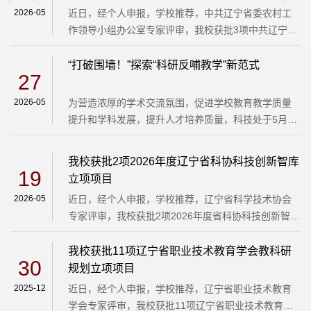
控组态控制的船舶主机遥控系统的设计高利王静、周
2026-05
近日，经个人申报，学校推荐，中共辽宁省委农村工
鸿亮智能制造学院2LJKMZ20221887OH结构起停电机
作领导小组办公室专家评审，我校获批3项中共辽宁省
基础平台研发谷铮王健、陈金玉、吴玉柱、王佳林智
农委2026年重点课题，具体名单如下：序号项目名称
能制造学院3LJKMZ20221883获取高质...
主持人所属部门参与人1辽宁“三农”工作中的新质生产
“打破围墙！”探索“科研反哺教学”新范式
27
力现状、问题及对策研究——农产品跨境电商新业态
培育路径研究靖书博数字商务学院刘天勋、汤池、苏
2026-05
为营造浓厚的学术交流氛围，促进学校教育教学质量
琬淇、孙思懿、刘爽、于洪军2辽宁深化农村改革的着
提升和学科发展，提升人才培养质量，科技处于5月20
力点突破口增长极研究－乡村闲置房屋再利用的探究
日邀请了辽宁工程技术大学二级教授，博士生导师、
周鸿亮智能制造学院秦威尔...
全国优秀教师、辽宁省“百千万工程”百人层次，原煤炭
我校获批2项2026年度辽宁省科协科技创新智库
部跨世纪学术带头人王来贵教授来我校做“科研反哺教
19
立项项目
学的实践与思考”专题学术报告，学校160余名科研骨
2026-05
近日，经个人申报，学校推荐，辽宁省科学技术协会
干参加了报告会。王来贵教授结合他40多年的教学科
专家评审，我校获批2项2026年度省科协科技创新智库
研经验，从教学与科研关系、教学与科研内涵、科研
立项项目，具体名单如下：序号课题编号项目名称项
促进教学质量提升作用...
目类别主持人所属部门参与人1LNKX2026CY16机器人
我校获批11项辽宁省职业技术教育学会教科研
30
及智能制造产业发展研究产业研究课题李冠楠智能制
规划立项项目
造学院张爽、秦威尔、刘婷婷、张宏友、赵树国、付
2025-12
​近日，经个人申报，学校推荐，辽宁省职业技术教育
红影2LNKX2026CY51节能环保及废弃资源综合利用产
学会专家评审，我校获批11项辽宁省职业技术教育学