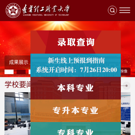
切
换
导
航
成果展示
视频展播
更多主题映像
学校要闻
查看更多