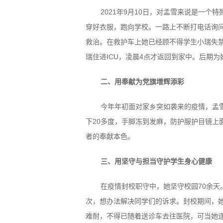
2021年9月10日，对孟雪来说是一
穿好衣服，跑向学校。一路上不断打电话询问
救治。在救护车上她已经顾不得学生小瑞失
瑞住进ICU，凌晨4点才返回到家中。后期
二、用奉献为党旗增辉添彩
今年年初面对家乡突如袭来的疫情，孟
下20多度，手脚冻到发麻，防护服护目镜上
者的奉献本色。
三、用坚守与担当守护学生身心健康
在疫情封校职守中，她坚守校园70余天
次，想办法解决同学们的诉求。封校期间，
难耐，不得已随着送诊车去往医院，可当她逐