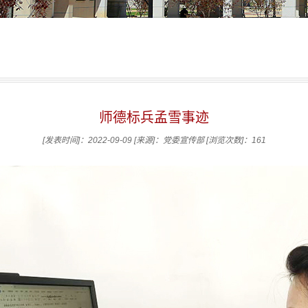
师德标兵孟雪事迹
[发表时间]：2022-09-09
[来源]：党委宣传部
[浏览次数]：
161