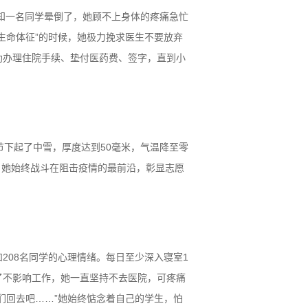
告知一名同学晕倒了，她顾不上身体的疼痛急忙
生命体征”的时候，她极力挽求医生不要放弃
助办理住院手续、垫付医药费、签字，直到小
下起了中雪，厚度达到50毫米，气温降至零
，她始终战斗在阻击疫情的最前沿，彰显志愿
208名同学的心理情绪。每日至少深入寝室1
了不影响工作，她一直坚持不去医院，可疼痛
们回去吧……”她始终惦念着自己的学生，怕