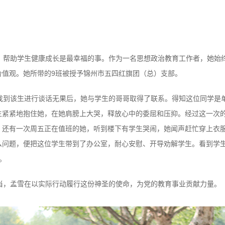
、帮助学生健康成长是最幸福的事。作为一名思想政治教育工作者，她始终
价值观。她所带的9班被授予锦州市五四红旗团（总）支部。
找到该生进行谈话无果后，她与学生的哥哥取得了联系。得知这位同学是
生紧紧地抱住她，在她肩膀上大哭，释放心中的委屈和压抑。经过这一次
。还有一次周五正在值班的她，听到楼下有学生哭闹，她闻声赶忙穿上衣
么问题，便把这位学生带到了办公室，耐心安慰、开导劝解学生。看到学
。
当，孟雪在以实际行动履行这份神圣的使命，为党的教育事业贡献力量。