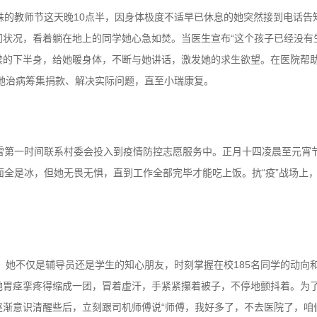
个特殊的教师节这天晚10点半，因身体极度不适早已休息的她突然接到电话
状况，看着躺在地上的同学她心急如焚。当医生宣布“这个孩子已经没有
禁的下半身，给她暖身体，不断与她讲话，激发她的求生欲望。在医院帮
为她治病筹集捐款、解决实际问题，直至小瑞康复。
雪第一时间联系村委会投入到疫情防控志愿服务中。正月十四凌晨至元宵节
面全是冰，但她无畏无惧，直到工作全部完毕才能吃上饭。抗“疫”战场上
。她不仅是辅导员还是学生的知心朋友，时刻掌握在校185名同学的动向和
她胃痉挛疼得缩成一团，冒着虚汗，手紧紧攥着被子，不停地颤抖着。为
渐意识清醒些后，立刻跟司机师傅说“师傅，我好多了，不去医院了，咱