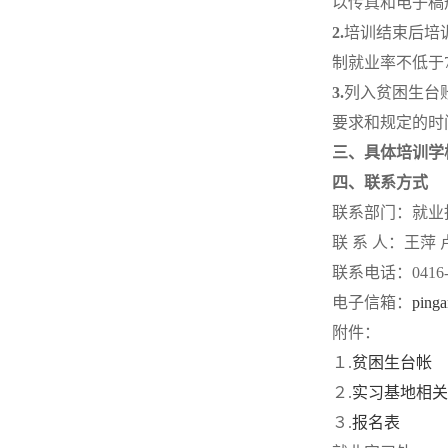
以传真和电子稿
2.
培训结束后培
制就业率不低于7
3.
列入贫困生台
要求和规定的时
三、具体培训学
四、联系方式
联系部门：就业
联 系 人：王萍 
联系电话：0416-3
电子信箱：
ping
附件：
１.
贫困生台帐
２.
实习基地相关
３.
报名表