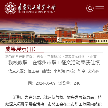
切
换
导
航
成果展示(旧）
您当前所在的位置：
首页
> 学校概况 >
成果展示(旧）
> 正文
我校教职工在锦州市职工征文活动荣获佳绩
信息来源：校工会 编辑：李芃漪 审核：陈卓 发布时
间：2024-05-09 浏览量：
246
近期，为充分展示锦州新气象、振兴发展新局面，持
续深入拓展学雷锋活动，市总工会在全市职工范围内组织