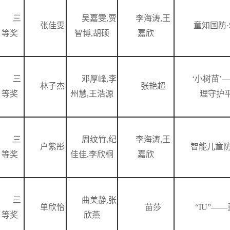
三
吴嘉雯,贾
李海涛,王
张佳雯
童知国防
等奖
智博,胡硕
嘉欣
三
邓厚峰,李
‘小树苗’
林子杰
张艳超
等奖
州慧,王浩源
理守护
三
周纹竹,纪
李海涛,王
户紫彤
智能儿童
等奖
佳佳,李欣桐
嘉欣
三
曲美静,张
单欣怡
苗莎
“IU”—
等奖
欣燕