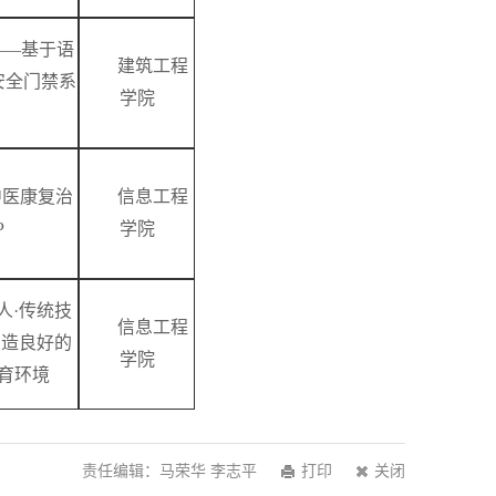
——基于语
建筑工程
安全门禁系
学院
中医康复治
信息工程
P
学院
人·传统技
信息工程
创造良好的
学院
育环境
责任编辑：马荣华 李志平
打印
关闭