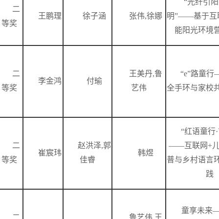
“光纤引
二
王鹏理
徐子涵
张伟,徐娜
明”——基于互
等奖
能阳光环境
二
王美丹,鲁
“e”路童
李金鸿
付瑜
等奖
艺伟
全手环与家校
“红语童行
二
赵洪泽,郭
——互联网+
崔宸玮
韩煜
等奖
佳睿
普与乡村语言
践
童享未来
二
鲁艺伟,王