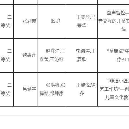
童声智控
三
王美丹,马
张君赫
耿野
音交互的儿童
等奖
荣华
统
三
赵洋洋,王
李海涛,王
"童康赋"
魏惠莲
等奖
春莹,王沁钰
嘉欣
疗AP
“非遗小匠
三
张洪睿,张
王馨悦,徐
吕涵宇
艺工作坊”—
等奖
俸铭,邹坤序
多
儿童文化教