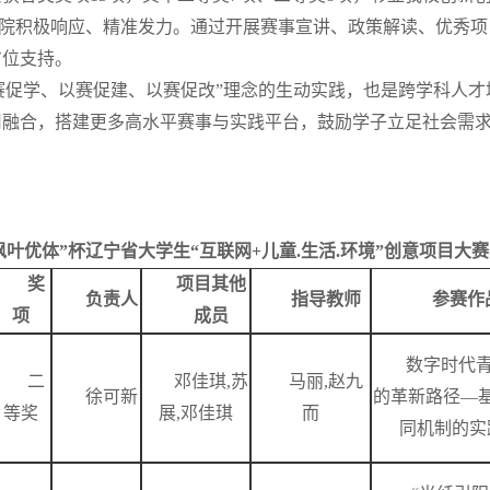
院积极响应、精准发力。通过开展赛事宣讲、政策解读、优秀项
方位支持。
赛促学、以赛促建、以赛促改”理念的生动实践，也是跨学科人
用融合，搭建更多高水平赛事与实践平台，鼓励学子立足社会需
年“枫叶优体”杯辽宁省大学生“互联网+儿童.生活.环境”创意项目大
奖
项目其他
负责人
指导教师
参赛作
项
成员
数字时代
二
邓佳琪,苏
马丽,赵九
徐可新
的革新路径—
等奖
展,邓佳琪
而
同机制的实