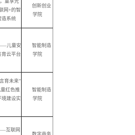
阳，童享光
创新创业
联网+的智
学院
营造系统
行——儿童安
智能制造
共育云平台
学院
·言育未来”
儿童红色推
智能制造
环境建设实
学院
——互联网
数字商务