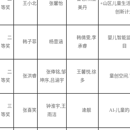
王小北
张馨怡
+山区儿童生
等奖
美丹
创新计
二
韩倩雯,李
婴儿智能
韩子菲
杨壹涵
等奖
承睿
目
二
张俸铭,邹
王馨悦,徐
张洪睿
童创空间
等奖
坤序,吕涵宇
多
三
钟淮宇,王
张喜笑
逄靓
AI-儿童
等奖
雨洁