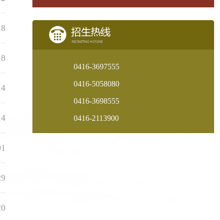
18
18
0416-3697555
0416-5058080
14
0416-3698555
14
0416-2113900
01
29
20