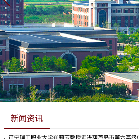
新闻资讯
辽宁理工职业大学崔莉芳教授走进葫芦岛市第六高级