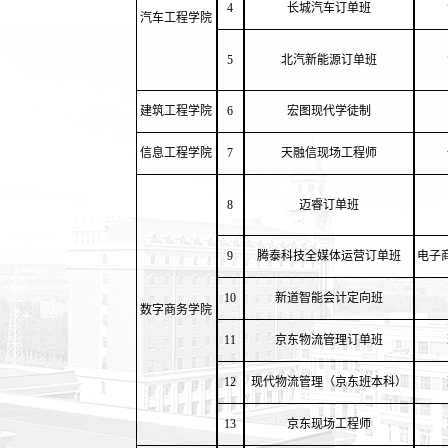
4
长城汽车订单班
汽车工程学院
5
北汽新能源订单班
建筑工程学院
6
宏图现代学徒制
信息工程学院
7
天融信现场工程师
8
迈睿订单班
9
腾泰科技全媒体运营订单班
电子
10
新道智能会计定向班
数字商务学院
11
京东物流管理订单班
12
现代物流管理（京东班本科）
13
京东现场工程师