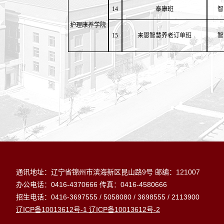
14
泰康班
智
护理康养学院
15
来恩智慧养老订单班
智
通讯地址：辽宁省锦州市滨海新区昆山路
9号
邮编：121007
0416-4370666
0416-4580666
办公电话：
传真：
0416-3697555
/ 5058080 / 3698555
/ 2113900
招生电话：
ICP
10013612
-1
ICP
10013612
-2
辽
备
号
辽
备
号